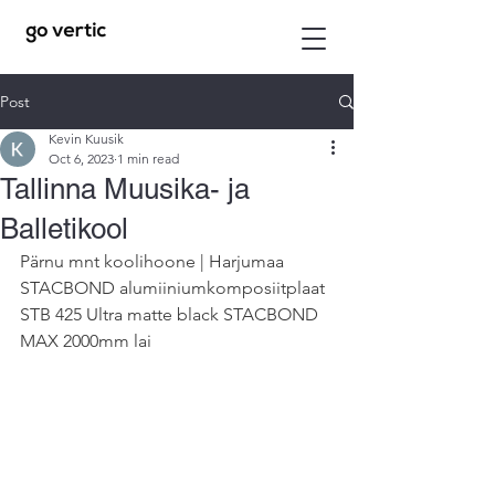
Post
Kevin Kuusik
Oct 6, 2023
1 min read
Tallinna Muusika- ja
Balletikool
Pärnu mnt koolihoone | Harjumaa
STACBOND alumiiniumkomposiitplaat
STB 425 Ultra matte black STACBOND 
MAX 2000mm lai